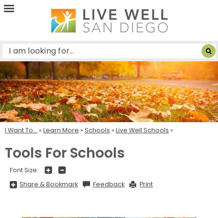
Live
Well
San
Diego
I Want To...
»
Learn More
»
Schools
»
Live Well Schools
Tools For Schools
+
-
Font Size:
Share
Share & Bookmark
Feedback
Print
&
Bookmark,
Press
Enter
to