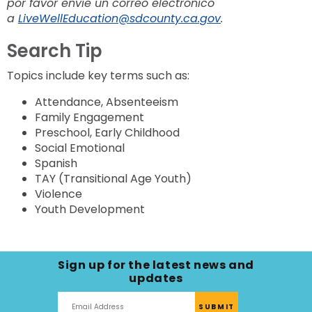
por favor envíe un correo electrónico
a
LiveWellEducation@sdcounty.ca.gov
.
Search Tip
Topics include key terms such as:
Attendance, Absenteeism
Family Engagement
Preschool, Early Childhood
Social Emotional
Spanish
TAY (Transitional Age Youth)
Violence
Youth Development
Sign up for the latest news and
updates